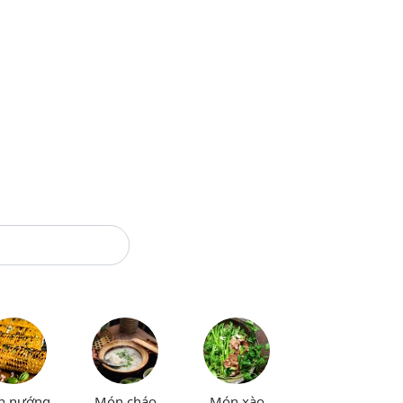
n nướng
Món cháo
Món xào