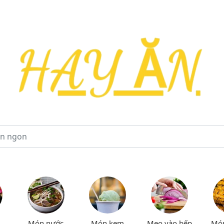
Món nước
Món kem
Mẹo vào bếp
Mó