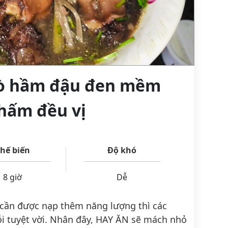
bò hầm đậu đen mềm
hấm đều vị
hế biến
Độ khó
8 giờ
Dễ
 cần được nạp thêm năng lượng thì các
ỗi tuyệt vời. Nhân đây, HAY ĂN sẽ mách nhỏ