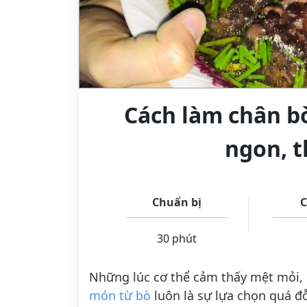
Cách làm chân 
ngon, t
Chuẩn bị
C
30 phút
Những lúc cơ thể cảm thấy mệt mỏi,
món từ bò
luôn là sự lựa chọn quá đ