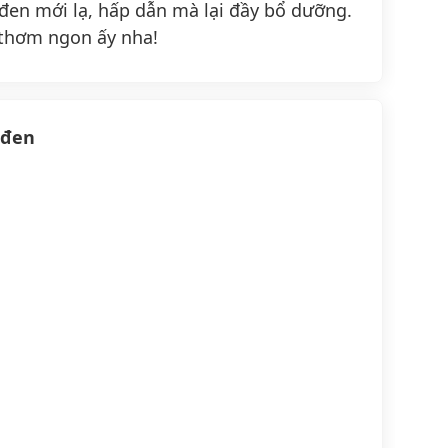
en mới lạ, hấp dẫn mà lại đầy bổ dưỡng.
thơm ngon ấy nha!
 đen