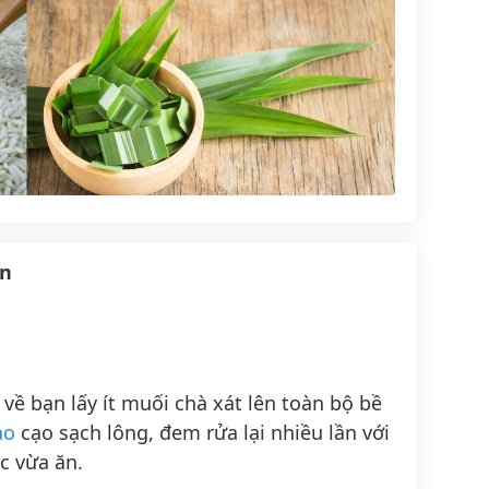
en
về bạn lấy ít muối chà xát lên toàn bộ bề
ao
cạo sạch lông, đem rửa lại nhiều lần với
c vừa ăn.