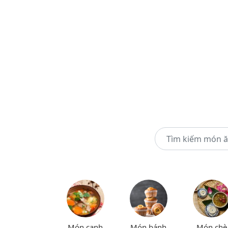
Món canh
Món bánh
Món chè