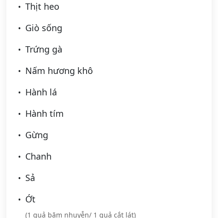
Thịt heo
Giò sống
Trứng gà
Nấm hương khô
Hành lá
Hành tím
Gừng
Chanh
Sả
Ớt
(1 quả băm nhuyễn/ 1 quả cắt lát)