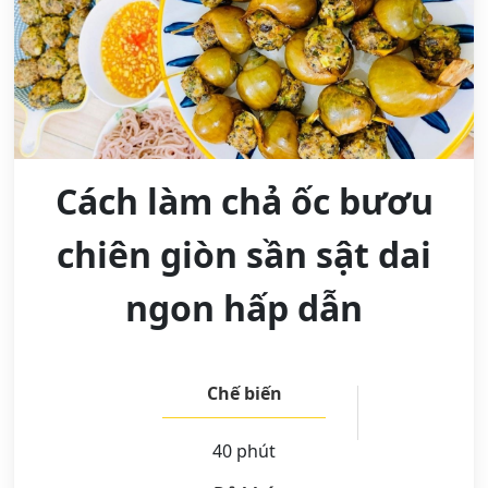
Cách làm chả ốc bươu
chiên giòn sần sật dai
ngon hấp dẫn
Chế biến
40 phút