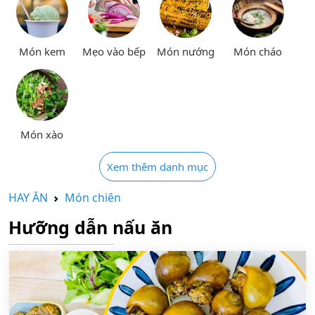
Món kem
Mẹo vào bếp
Món nướng
Món cháo
Món xào
Xem thêm danh mục
HAY ĂN
Món chiên
Hưỡng dẫn nấu ăn