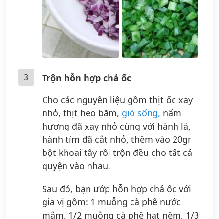
3
Trộn hỗn hợp chả ốc
Cho các nguyên liệu gồm thịt ốc xay
nhỏ, thịt heo băm,
giò sống,
nấm
hương đã xay nhỏ cùng với hành lá,
hành tím đã cắt nhỏ, thêm vào 20gr
bột khoai tây rồi trộn đều cho tất cả
quyện vào nhau.
Sau đó, bạn ướp hỗn hợp chả ốc với
gia vị gồm: 1 muỗng cà phê nước
mắm, 1/2 muỗng cà phê hạt nêm, 1/3