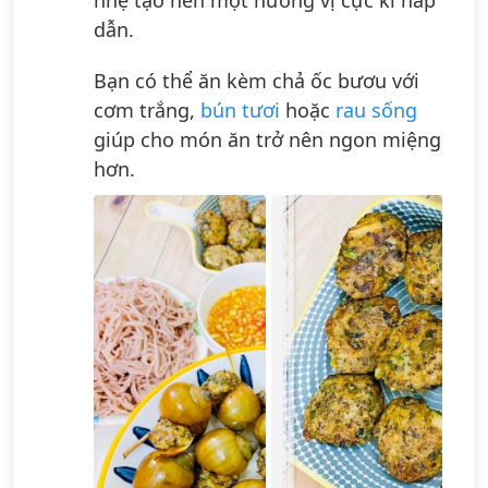
dẫn.
Bạn có thể ăn kèm chả ốc bươu với
cơm trắng,
bún tươi
hoặc
rau sống
giúp cho món ăn trở nên ngon miệng
hơn.