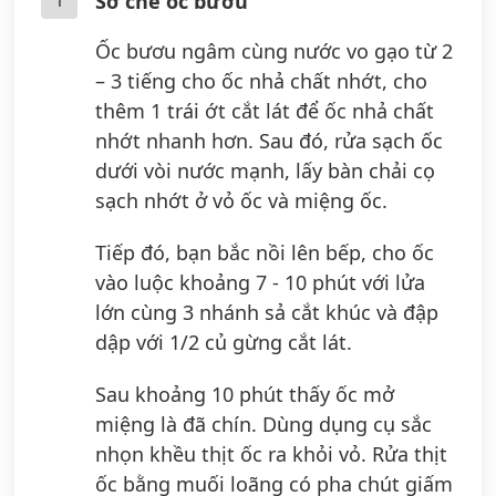
Sơ chế ốc bươu
Ốc bươu ngâm cùng nước vo gạo từ 2
– 3 tiếng cho ốc nhả chất nhớt, cho
thêm 1 trái ớt cắt lát để ốc nhả chất
nhớt nhanh hơn. Sau đó, rửa sạch ốc
dưới vòi nước mạnh, lấy bàn chải cọ
sạch nhớt ở vỏ ốc và miệng ốc.
Tiếp đó, bạn bắc nồi lên bếp, cho ốc
vào luộc khoảng 7 - 10 phút với lửa
lớn cùng 3 nhánh sả cắt khúc và đập
dập với 1/2 củ gừng cắt lát.
Sau khoảng 10 phút thấy ốc mở
miệng là đã chín. Dùng dụng cụ sắc
nhọn khều thịt ốc ra khỏi vỏ. Rửa thịt
ốc bằng muối loãng có pha chút giấm