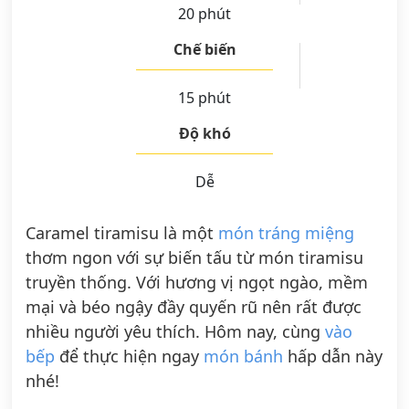
20 phút
Chế biến
15 phút
Độ khó
Dễ
Caramel tiramisu là một
món tráng miệng
thơm ngon với sự biến tấu từ món tiramisu
truyền thống. Với hương vị ngọt ngào, mềm
mại và béo ngậy đầy quyến rũ nên rất được
nhiều người yêu thích. Hôm nay, cùng
vào
bếp
để thực hiện ngay
món bánh
hấp dẫn này
nhé!