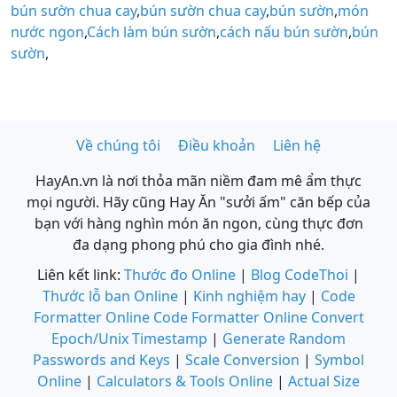
bún sườn chua cay
,
bún sườn chua cay
,
bún sườn
,
món
nước ngon
,
Cách làm bún sườn
,
cách nấu bún sườn
,
bún
sườn
,
Về chúng tôi
Điều khoản
Liên hệ
HayAn.vn là nơi thỏa mãn niềm đam mê ẩm thực
mọi người. Hãy cũng Hay Ăn "sưởi ấm" căn bếp của
bạn với hàng nghìn món ăn ngon, cùng thực đơn
đa dạng phong phú cho gia đình nhé.
Liên kết link:
Thước đo Online
|
Blog CodeThoi
|
Thước lỗ ban Online
|
Kinh nghiệm hay
|
Code
Formatter Online
Code Formatter Online
Convert
Epoch/Unix Timestamp
|
Generate Random
Passwords and Keys
|
Scale Conversion
|
Symbol
Online
|
Calculators & Tools Online
|
Actual Size