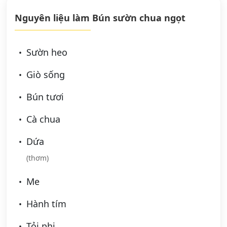
Nguyên liệu làm Bún sườn chua ngọt
Sườn heo
Giò sống
Bún tươi
Cà chua
Dứa
(thơm)
Me
Hành tím
Tỏi phi