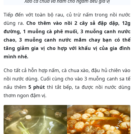
Xào cà chua và nấm cho ngấm đều gia vị
Tiếp đến vớt toàn bộ rau, củ trừ nấm trong nồi nước
dùng ra.
Cho thêm vào nồi 2 cây sả đập dập, 12g
đường, 1 muỗng cà phê muối, 3 muỗng canh nước
chao, 3 muỗng canh nước mắm chay bạn có thể
tăng giảm gia vị cho hợp với khẩu vị của gia đình
mình nhé.
Cho tất cả hỗn hợp nấm, cà chua xào, đậu hủ chiên vào
nồi nước dùng. Cuối cùng cho vào 3 muỗng canh sa tế
nấu thêm
5 phút
thì tắt bếp, ta được nồi nước dùng
thơm ngon đậm vị.