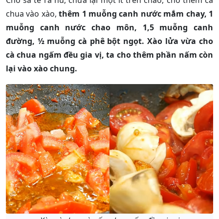
Cho sa tế ra hủ, chừa lại một ít trên chảo, cho thêm cà
chua vào xào,
thêm 1 muỗng canh nước mắm chay, 1
muỗng canh nước chao môn, 1,5 muỗng canh
đường, ½ muỗng cà phê bột ngọt. Xào lửa vừa cho
cà chua ngấm đều gia vị, ta cho thêm phần nấm còn
lại vào xào chung.