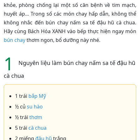
khỏe, phòng chống lại một số căn bệnh về tim mạch,
huyết áp… Trong số các món chay hấp dẫn, không thể
không nhắc đến bún chay nấm sa tế đậu hũ cà chua.
Hãy cùng Bách Hóa XANH vào bếp thực hiện ngay món
bún chay
thơm ngon, bổ dưỡng này nhé.
1
Nguyên liệu làm bún chay nấm sa tế đậu hũ
cà chua
1 trái
bắp Mỹ
½ củ
su hào
½ trái
thơm
5 trái
cà chua
2 miếng
đậu hũ
trắng