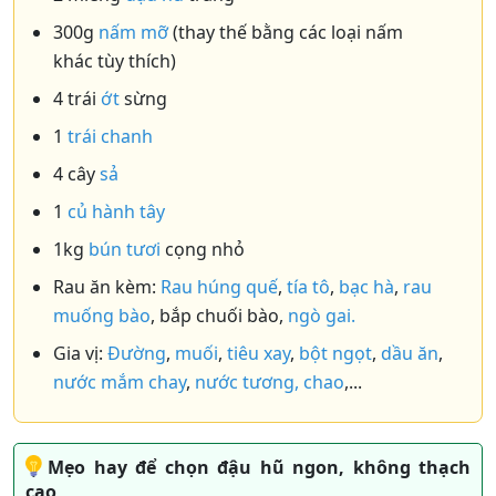
300g
nấm mỡ
(thay thế bằng các loại nấm
khác tùy thích)
4 trái
ớt
sừng
1
trái chanh
4 cây
sả
1
củ hành tây
1kg
bún tươi
cọng nhỏ
Rau ăn kèm:
Rau húng quế
,
tía tô
,
bạc hà
,
rau
muống bào
, bắp chuối bào,
ngò gai.
Gia vị:
Đường
,
muối
,
tiêu xay
,
bột ngọt
,
dầu ăn
,
nước mắm chay
,
nước tương,
chao
,...
Mẹo hay để chọn đậu hũ ngon, không thạch
cao