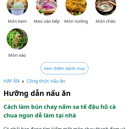
Món kem
Mẹo vào bếp
Món nướng
Món cháo
Món xào
Xem thêm danh mục
HAY ĂN
Công thức nấu ăn
Hưỡng dẫn nấu ăn
Cách làm bún chay nấm sa tế đậu hũ cà
chua ngon dễ làm tại nhà
Có phải bạn đang tìm kiếm một món chay thanh đạm và