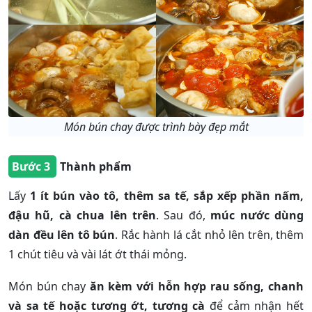
Món bún chay được trình bày đẹp mắt
Bước 3
Thành phẩm
Lấy
1 ít bún vào tô, thêm sa tế, sắp xếp phần nấm,
đậu hũ, cà chua lên trên
. Sau đó,
múc nước dùng
dàn đều lên tô bún
. Rắc hành lá cắt nhỏ lên trên, thêm
1 chút tiêu và vài lát ớt thái mỏng.
Món bún chay
ăn kèm với hỗn hợp rau sống, chanh
và sa tế hoặc tương ớt, tương cà
để cảm nhận hết