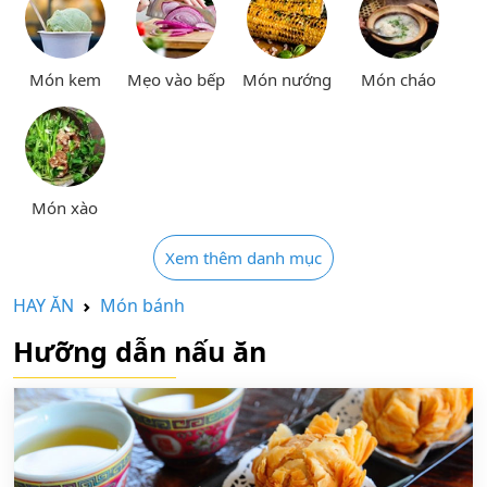
Món kem
Mẹo vào bếp
Món nướng
Món cháo
Món xào
Xem thêm danh mục
HAY ĂN
Món bánh
Hưỡng dẫn nấu ăn