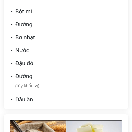
Bột mì
Đường
Bơ nhạt
Nước
Đậu đỏ
Đường
(tùy khẩu vị)
Dầu ăn