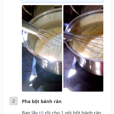
2
Pha bột bánh rán
Bạn lấy
tô
rồi cho 1 gói bột bánh rán