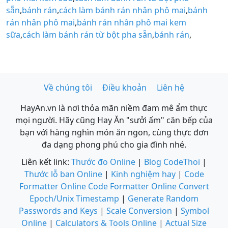
sẵn
,
bánh rán
,
cách làm bánh rán nhân phô mai
,
bánh
rán nhân phô mai
,
bánh rán nhân phô mai kem
sữa
,
cách làm bánh rán từ bột pha sẵn
,
bánh rán
,
Về chúng tôi
Điều khoản
Liên hệ
HayAn.vn là nơi thỏa mãn niềm đam mê ẩm thực
mọi người. Hãy cũng Hay Ăn "sưởi ấm" căn bếp của
bạn với hàng nghìn món ăn ngon, cùng thực đơn
đa dạng phong phú cho gia đình nhé.
Liên kết link:
Thước đo Online
|
Blog CodeThoi
|
Thước lỗ ban Online
|
Kinh nghiệm hay
|
Code
Formatter Online
Code Formatter Online
Convert
Epoch/Unix Timestamp
|
Generate Random
Passwords and Keys
|
Scale Conversion
|
Symbol
Online
|
Calculators & Tools Online
|
Actual Size