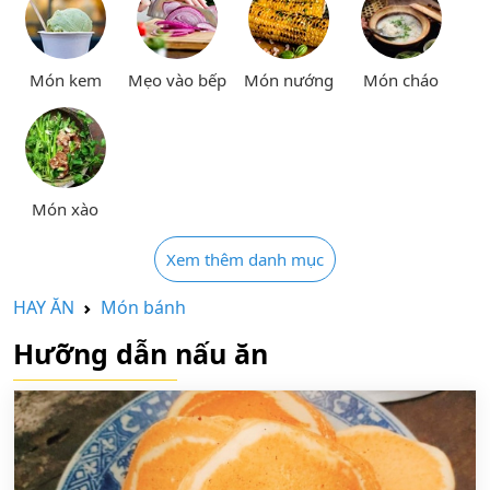
Món kem
Mẹo vào bếp
Món nướng
Món cháo
Món xào
Xem thêm danh mục
HAY ĂN
Món bánh
Hưỡng dẫn nấu ăn