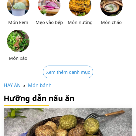
Món kem
Mẹo vào bếp
Món nướng
Món cháo
Món xào
Xem thêm danh mục
HAY ĂN
Món bánh
Hưỡng dẫn nấu ăn