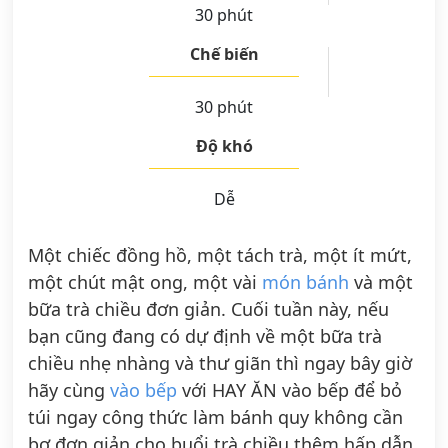
30 phút
Chế biến
30 phút
Độ khó
Dễ
Một chiếc đồng hồ, một tách trà, một ít mứt,
một chút mật ong, một vài
món bánh
và một
bữa trà chiều đơn giản. Cuối tuần này, nếu
bạn cũng đang có dự định về một bữa trà
chiều nhẹ nhàng và thư giãn thì ngay bây giờ
hãy cùng
vào bếp
với HAY ĂN vào bếp để bỏ
túi ngay công thức làm bánh quy không cần
bơ đơn giản cho buổi trà chiều thêm hấp dẫn