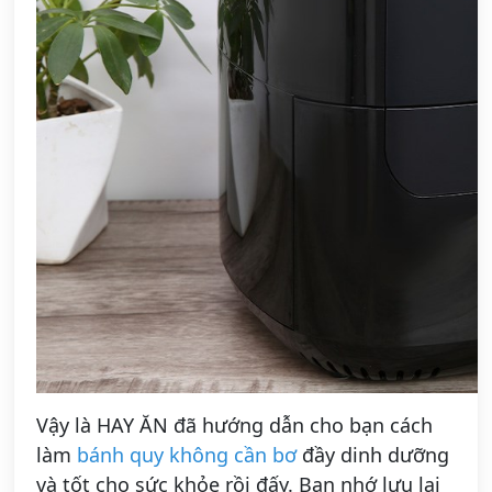
Vậy là HAY ĂN đã hướng dẫn cho bạn cách
làm
bánh quy không cần bơ
đầy dinh dưỡng
và tốt cho sức khỏe rồi đấy. Bạn nhớ lưu lại