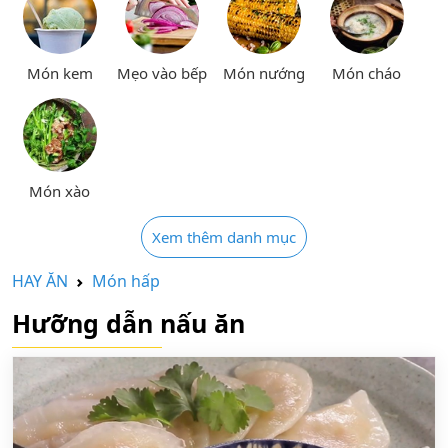
Món kem
Mẹo vào bếp
Món nướng
Món cháo
Món xào
Xem thêm danh mục
HAY ĂN
Món hấp
Hưỡng dẫn nấu ăn