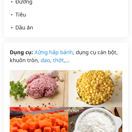
Đường
Tiêu
Dầu ăn
Dụng cụ:
Xửng hấp bánh
, dụng cụ cán bột,
khuôn tròn,
dao
,
thớt
,...