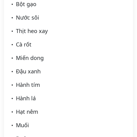
Bột gạo
Nước sôi
Thịt heo xay
Cà rốt
Miến dong
Đậu xanh
Hành tím
Hành lá
Hạt nêm
Muối