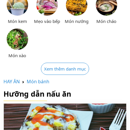
Món kem
Mẹo vào bếp
Món nướng
Món cháo
Món xào
Xem thêm danh mục
HAY ĂN
Món bánh
Hưỡng dẫn nấu ăn