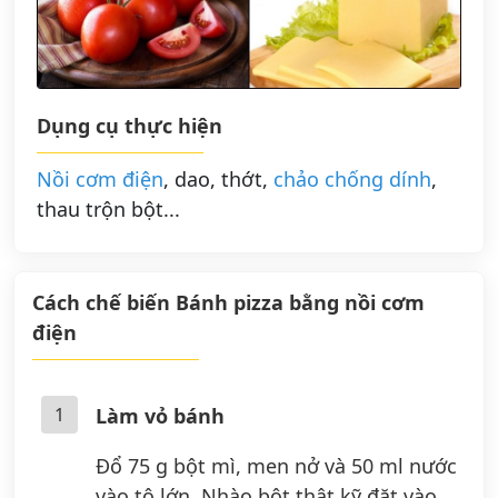
Dụng cụ thực hiện
Nồi cơm điện
, dao, thớt,
chảo chống dính
,
thau trộn bột...
Cách chế biến Bánh pizza bằng nồi cơm
điện
1
Làm vỏ bánh
Đổ 75 g bột mì, men nở và 50 ml nước
vào tô lớn. Nhào bột thật kỹ đặt vào