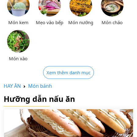
Món kem
Mẹo vào bếp
Món nướng
Món cháo
Món xào
Xem thêm danh mục
HAY ĂN
Món bánh
Hưỡng dẫn nấu ăn