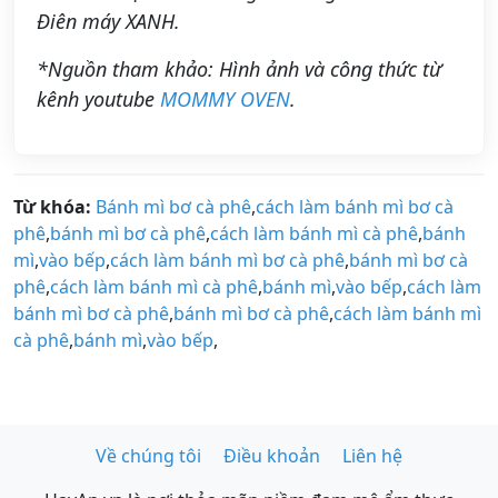
Điên máy XANH.
*Nguồn tham khảo: Hình ảnh và công thức từ
kênh youtube
MOMMY OVEN
.
Từ khóa:
Bánh mì bơ cà phê
,
cách làm bánh mì bơ cà
phê
,
bánh mì bơ cà phê
,
cách làm bánh mì cà phê
,
bánh
mì
,
vào bếp
,
cách làm bánh mì bơ cà phê
,
bánh mì bơ cà
phê
,
cách làm bánh mì cà phê
,
bánh mì
,
vào bếp
,
cách làm
bánh mì bơ cà phê
,
bánh mì bơ cà phê
,
cách làm bánh mì
cà phê
,
bánh mì
,
vào bếp
,
Về chúng tôi
Điều khoản
Liên hệ