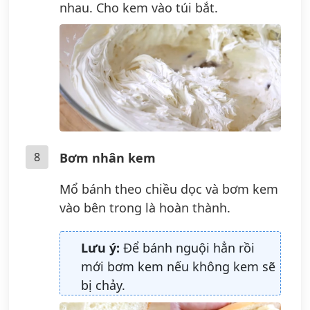
nhau. Cho kem vào túi bắt.
8
Bơm nhân kem
Mổ bánh theo chiều dọc và bơm kem
vào bên trong là hoàn thành.
Lưu ý:
Để bánh nguội hẳn rồi
mới bơm kem nếu không kem sẽ
bị chảy.