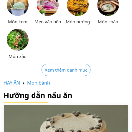
Món kem
Mẹo vào bếp
Món nướng
Món cháo
Món xào
Xem thêm danh mục
HAY ĂN
Món bánh
Hưỡng dẫn nấu ăn