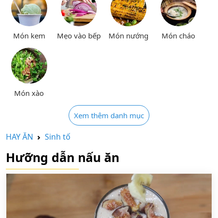
Món kem
Mẹo vào bếp
Món nướng
Món cháo
Món xào
Xem thêm danh mục
HAY ĂN
Sinh tố
Hưỡng dẫn nấu ăn