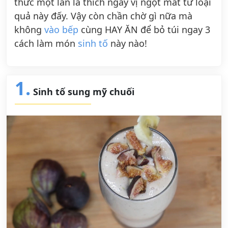
thức một lần là thích ngay vị ngọt mát từ loại
quả này đấy. Vậy còn chần chờ gì nữa mà
không
vào bếp
cùng HAY ĂN để bỏ túi ngay 3
cách làm món
sinh tố
này nào!
1.
Sinh tố sung mỹ chuối