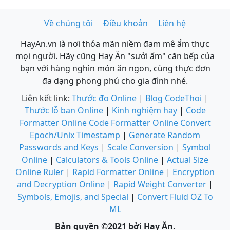
Về chúng tôi
Điều khoản
Liên hệ
HayAn.vn là nơi thỏa mãn niềm đam mê ẩm thực
mọi người. Hãy cũng Hay Ăn "sưởi ấm" căn bếp của
bạn với hàng nghìn món ăn ngon, cùng thực đơn
đa dạng phong phú cho gia đình nhé.
Liên kết link:
Thước đo Online
|
Blog CodeThoi
|
Thước lỗ ban Online
|
Kinh nghiệm hay
|
Code
Formatter Online
Code Formatter Online
Convert
Epoch/Unix Timestamp
|
Generate Random
Passwords and Keys
|
Scale Conversion
|
Symbol
Online
|
Calculators & Tools Online
|
Actual Size
Online Ruler
|
Rapid Formatter Online
|
Encryption
and Decryption Online
|
Rapid Weight Converter
|
Symbols, Emojis, and Special
|
Convert Fluid OZ To
ML
Bản quyền ©2021 bởi Hay Ăn.