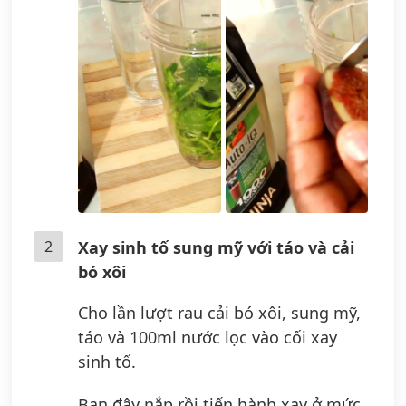
2
Xay sinh tố sung mỹ với táo và cải
bó xôi
Cho lần lượt rau cải bó xôi, sung mỹ,
táo và 100ml nước lọc vào cối xay
sinh tố.
Bạn đậy nắp rồi tiến hành xay ở mức