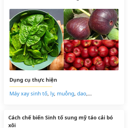
Dụng cụ thực hiện
Máy xay sinh tố
,
ly
,
muỗng
,
dao
,…
Cách chế biến Sinh tố sung mỹ táo cải bó
xôi