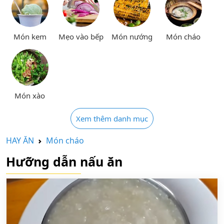
Món kem
Mẹo vào bếp
Món nướng
Món cháo
Món xào
Xem thêm danh mục
HAY ĂN
Món cháo
Hưỡng dẫn nấu ăn