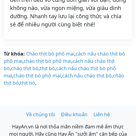
không nào, vừa ngon miệng, vừa giàu dinh
dưỡng. Nhanh tay lưu lại công thức và chia
sẻ để nhiều người cùng biết nhé!
Từ khóa:
Cháo thịt bò phô mai
,
cách nấu cháo thịt bò
phô mai
,
cháo thịt bò phô mai
,
cách nấu cháo thịt
bò
,
cháo thịt bò
,
thịt bò
,
cách nấu cháo thịt bò phô
mai
,
cháo thịt bò phô mai
,
cách nấu cháo thịt bò
,
cháo
thịt bò
,
thịt bò
,
Về chúng tôi
Điều khoản
Liên hệ
HayAn.vn là nơi thỏa mãn niềm đam mê ẩm thực
mọi người. Hãy cũng Hay Ăn "sưởi ấm" căn bếp của