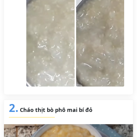
2.
Cháo thịt bò phô mai bí đỏ