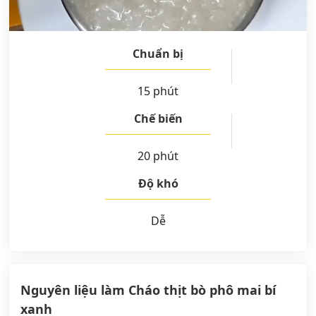
Chuẩn bị
15 phút
Chế biến
20 phút
Độ khó
Dễ
Nguyên liệu làm Cháo thịt bò phô mai bí
xanh