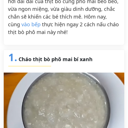
hơi dai dai của thịt bò cùng phô mai beo béo,
vừa ngon miệng, vừa giàu dinh dưỡng, chắc
chắn sẽ khiến các bé thích mê. Hôm nay,
cùng
vào bếp
thực hiện ngay 2 cách nấu cháo
thịt bò phô mai này nhé!
1.
Cháo thịt bò phô mai bí xanh