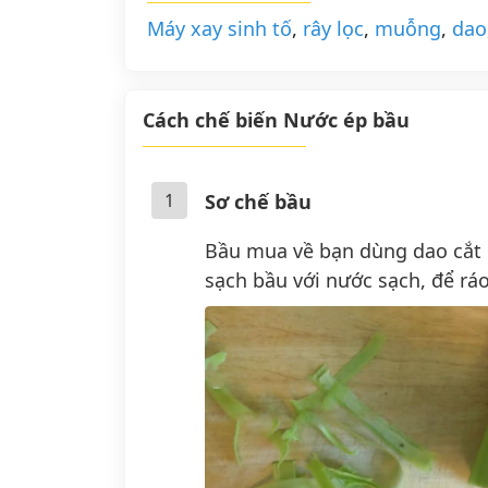
Máy xay sinh tố
,
rây lọc
,
muỗng
,
dao
Cách chế biến Nước ép bầu
1
Sơ chế bầu
Bầu mua về bạn dùng dao cắt b
sạch bầu với nước sạch, để ráo