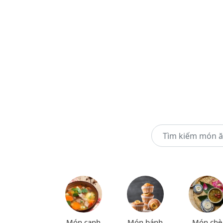
Món canh
Món bánh
Món chè