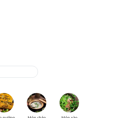
n nướng
Món cháo
Món xào