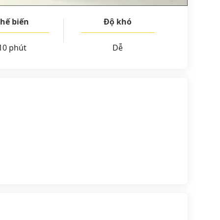
hế biến
Độ khó
10 phút
Dễ