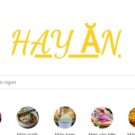
Món nước
Món kem
Mẹo vào bếp
Mó