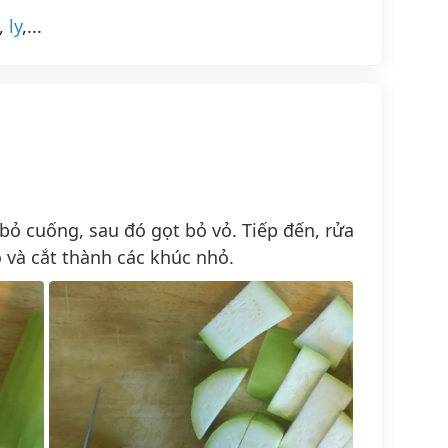
,
ly
,...
ỏ cuống, sau đó gọt bỏ vỏ. Tiếp đến, rửa
 và cắt thành các khúc nhỏ.