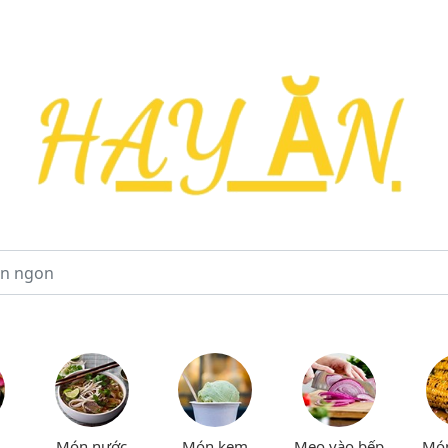
Món nước
Món kem
Mẹo vào bếp
Mó