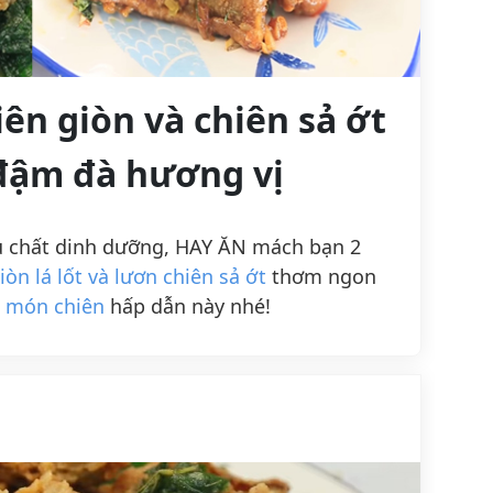
iên giòn và chiên sả ớt
đậm đà hương vị
ều chất dinh dưỡng, HAY ĂN mách bạn 2
iòn lá lốt và lươn chiên sả ớt
thơm ngon
n
món chiên
hấp dẫn này nhé!