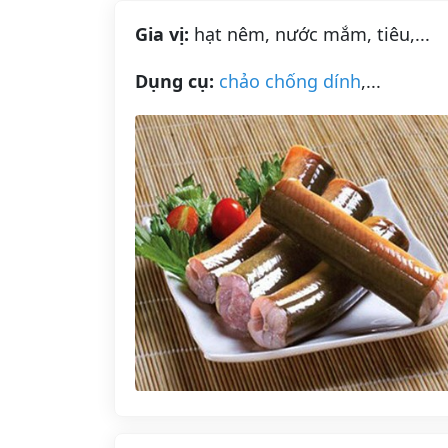
Gia vị:
hạt nêm, nước mắm, tiêu,...
Dụng cụ:
chảo chống dính
,...