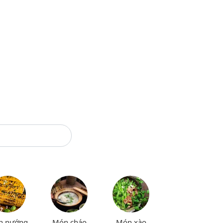
n nướng
Món cháo
Món xào