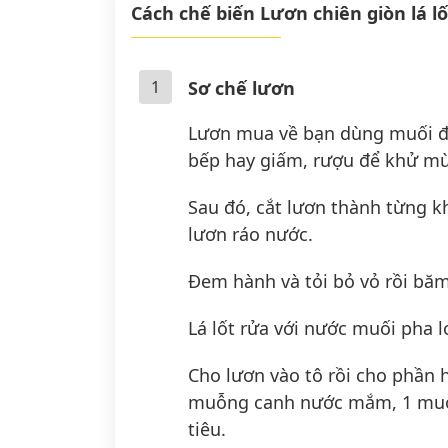
Cách chế biến Lươn chiên giòn lá l
1
Sơ chế lươn
Lươn mua về bạn dùng muối để
bếp hay giấm, rượu để khử mùi
Sau đó, cắt lươn thành từng k
lươn ráo nước.
Đem hành và tỏi bỏ vỏ rồi bă
Lá lốt rửa với nước muối pha l
Cho lươn vào tô rồi cho phần
muỗng canh nước mắm, 1 muỗ
tiêu.