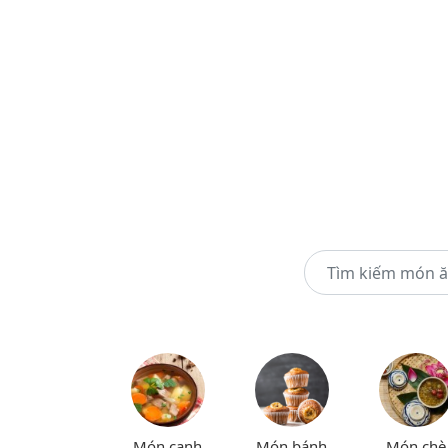
Món canh
Món bánh
Món chè