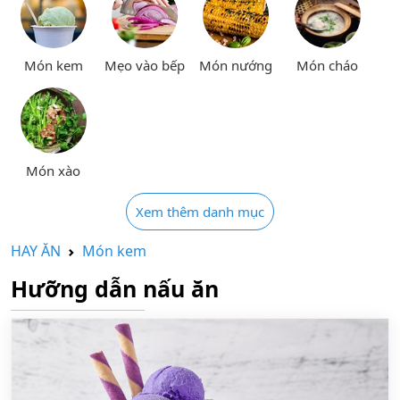
Món kem
Mẹo vào bếp
Món nướng
Món cháo
Món xào
Xem thêm danh mục
HAY ĂN
Món kem
Hưỡng dẫn nấu ăn