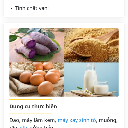
Tinh chất vani
Dụng cụ thực hiện
Dao, máy làm kem,
máy xay sinh tố
, muỗng,
rây,
nồi
, xửng hấp