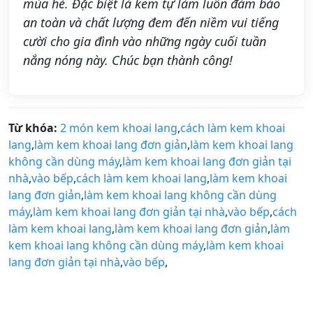
mùa hè. Đặc biệt là kem tự làm luôn đảm bảo
an toàn và chất lượng đem đến niềm vui tiếng
cười cho gia đình vào những ngày cuối tuần
nắng nóng này. Chúc bạn thành công!
Từ khóa:
2 món kem khoai lang
,
cách làm kem khoai
lang
,
làm kem khoai lang đơn giản
,
làm kem khoai lang
không cần dùng máy
,
làm kem khoai lang đơn giản tại
nhà
,
vào bếp
,
cách làm kem khoai lang
,
làm kem khoai
lang đơn giản
,
làm kem khoai lang không cần dùng
máy
,
làm kem khoai lang đơn giản tại nhà
,
vào bếp
,
cách
làm kem khoai lang
,
làm kem khoai lang đơn giản
,
làm
kem khoai lang không cần dùng máy
,
làm kem khoai
lang đơn giản tại nhà
,
vào bếp
,