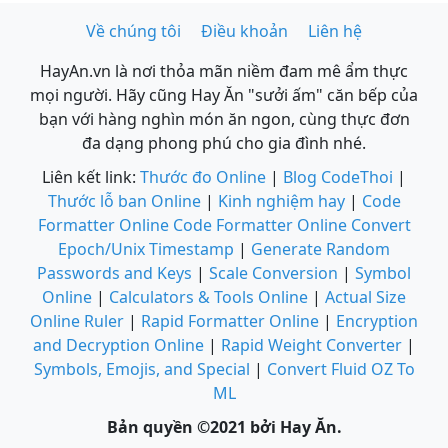
Về chúng tôi
Điều khoản
Liên hệ
HayAn.vn là nơi thỏa mãn niềm đam mê ẩm thực
mọi người. Hãy cũng Hay Ăn "sưởi ấm" căn bếp của
bạn với hàng nghìn món ăn ngon, cùng thực đơn
đa dạng phong phú cho gia đình nhé.
Liên kết link:
Thước đo Online
|
Blog CodeThoi
|
Thước lỗ ban Online
|
Kinh nghiệm hay
|
Code
Formatter Online
Code Formatter Online
Convert
Epoch/Unix Timestamp
|
Generate Random
Passwords and Keys
|
Scale Conversion
|
Symbol
Online
|
Calculators & Tools Online
|
Actual Size
Online Ruler
|
Rapid Formatter Online
|
Encryption
and Decryption Online
|
Rapid Weight Converter
|
Symbols, Emojis, and Special
|
Convert Fluid OZ To
ML
Bản quyền ©2021 bởi Hay Ăn.