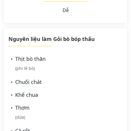
Dễ
Nguyên liệu làm Gỏi bò bóp thấu
Thịt bò thăn
(phi lê bò)
Chuối chát
Khế chua
Thơm
(dứa)
Cà rốt