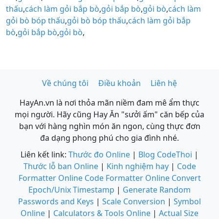
thấu
,
cách làm gỏi bắp bò
,
gỏi bắp bò
,
gỏi bò
,
cách làm
gỏi bò bóp thấu
,
gỏi bò bóp thấu
,
cách làm gỏi bắp
bò
,
gỏi bắp bò
,
gỏi bò
,
Về chúng tôi
Điều khoản
Liên hệ
HayAn.vn là nơi thỏa mãn niềm đam mê ẩm thực
mọi người. Hãy cũng Hay Ăn "sưởi ấm" căn bếp của
bạn với hàng nghìn món ăn ngon, cùng thực đơn
đa dạng phong phú cho gia đình nhé.
Liên kết link:
Thước đo Online
|
Blog CodeThoi
|
Thước lỗ ban Online
|
Kinh nghiệm hay
|
Code
Formatter Online
Code Formatter Online
Convert
Epoch/Unix Timestamp
|
Generate Random
Passwords and Keys
|
Scale Conversion
|
Symbol
Online
|
Calculators & Tools Online
|
Actual Size