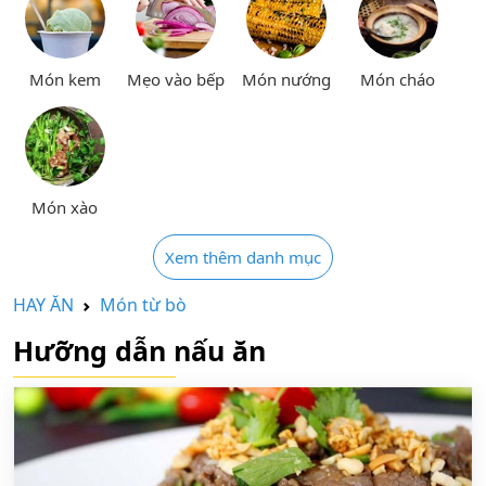
Món kem
Mẹo vào bếp
Món nướng
Món cháo
Món xào
Xem thêm danh mục
HAY ĂN
Món từ bò
Hưỡng dẫn nấu ăn