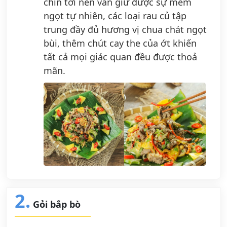
chín tới nên vẫn giữ được sự mềm
ngọt tự nhiên, các loại rau củ tập
trung đầy đủ hương vị chua chát ngọt
bùi, thêm chút cay the của ớt khiến
tất cả mọi giác quan đều được thoả
mãn.
2.
Gỏi bắp bò