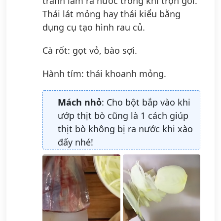
tránh làm ra nước trong khi trộn gỏi.
Thái lát mỏng hay thái kiểu bằng
dụng cụ tạo hình rau củ.
Cà rốt: gọt vỏ, bào sợi.
Hành tím: thái khoanh mỏng.
Mách nhỏ
: Cho bột bắp vào khi
ướp thịt bò cũng là 1 cách giúp
thịt bò không bị ra nước khi xào
đấy nhé!