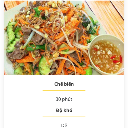
Chế biến
30 phút
Độ khó
Dễ