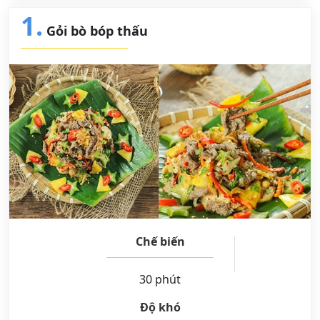
1.
Gỏi bò bóp thấu
Chế biến
30 phút
Độ khó