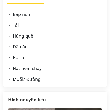
Bắp non
Tỏi
Húng quế
Dầu ăn
Bột ớt
Hạt nêm chay
Muối/ Đường
Hình nguyên liệu