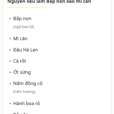
Nguyên liệu làm Bắp nón xào mì căn
Bắp non
(ngô bao tử)
Mì căn
Đậu Hà Lan
Cà rốt
Ớt sừng
Nấm đông cô
(nấm hương)
Hành boa rô