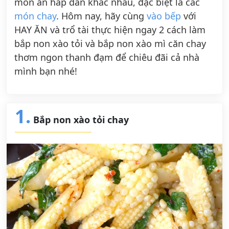
món ăn hấp dẫn khác nhau, đặc biệt là các
món chay
. Hôm nay, hãy cùng
vào bếp
với
HAY ĂN và trổ tài thực hiện ngay 2 cách làm
bắp non xào tỏi và bắp non xào mì căn chay
thơm ngon thanh đạm để chiêu đãi cả nhà
mình bạn nhé!
1.
Bắp non xào tỏi chay