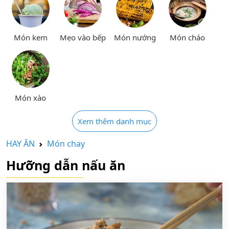
Món kem
Mẹo vào bếp
Món nướng
Món cháo
Món xào
Xem thêm danh mục
HAY ĂN
Món chay
Hưỡng dẫn nấu ăn