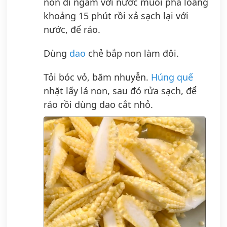
non đi ngâm với nước muối pha loãng
khoảng 15 phút rồi xả sạch lại với
nước, để ráo.
Dùng
dao
chẻ bắp non làm đôi.
Tỏi bóc vỏ, băm nhuyễn.
Húng quế
nhặt lấy lá non, sau đó rửa sạch, để
ráo rồi dùng dao cắt nhỏ.