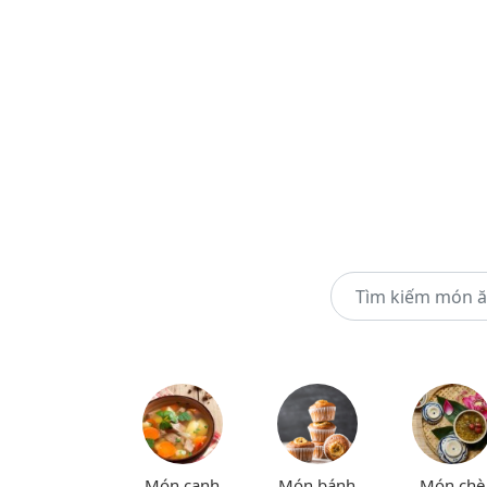
Món canh
Món bánh
Món chè