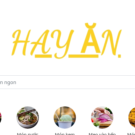
Món nước
Món kem
Mẹo vào bếp
Mó