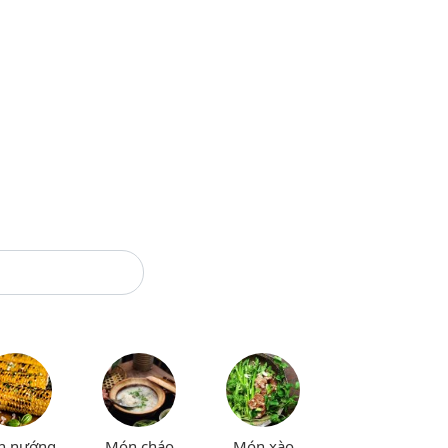
n nướng
Món cháo
Món xào